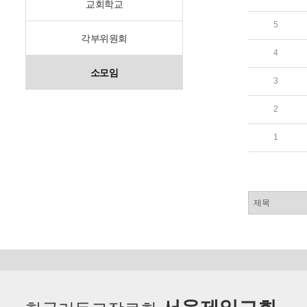
교회학교
5
각부위원회
4
소모임
3
2
1