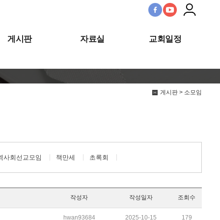
게시판
자료실
교회일정
게시판 > 소모임
역사회선교모임
책만세
초록회
작성자
작성일자
조회수
hwan93684
2025-10-15
179