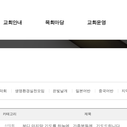
교회안내
목회마당
교회운영
악회
생명환경실천모임
은빛날개
일본어반
중국어반
지
카테고리
제목
산악회
부디 마지막 기도를 하늘에.. 가족분들께.. 기도드립니다...