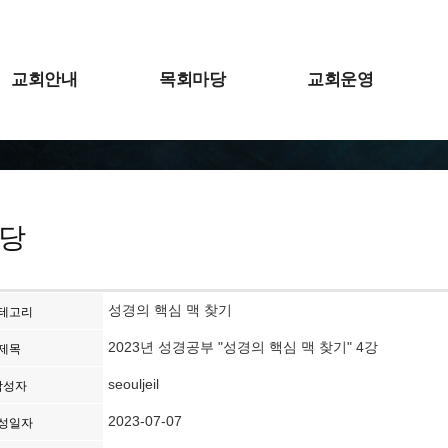
교회안내
목회마당
교회운영
당
성경의 핵심 맥 찾기
테고리
2023년 성경공부 "성경의 핵심 맥 찾기" 4강
제목
seouljeil
작성자
2023-07-07
성일자