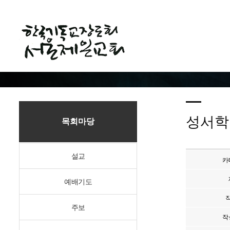
성서학
목회마당
설교
카
예배기도
주보
작