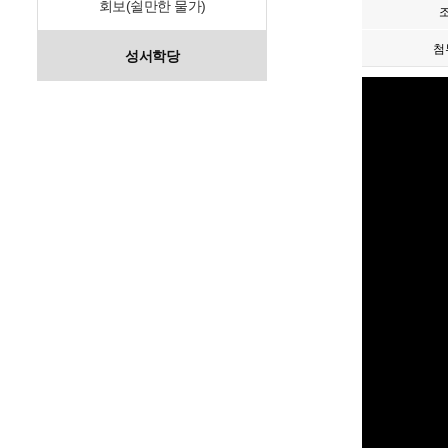
회보(쉴만한 물가)
첨
성서학당