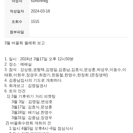
sunshinejj
작성자
2024-03-18
작성일자
1515
조회수
첨부파일
3월 바울회 월례회 보고
1. 일시 : 2024년 3월17일 오후 12시50분
2. 장소 : 예배실
3. 참석 : 강상원,권형택,김명일,김종남,김효식,문성훈,박성우,이동수,이
태환,이현우,장경우,최창기,한동철,한영수,한정희 (존칭생략)
4. 김종남집사의 기도로 개회하다.
5. 회계보고 : 김명일권사
6. 토의 안건
1) 3월 기후위기 거리 피켓팅
3월 3일 : 김명일,변성호
3월17일: 김효식,문성훈
3월24일: 배기남,한영수
3월31일: 김종남,장경우
2) 바울회수련회 개최의 건
1.일시:4월5일 오후4시~6일 점심식사