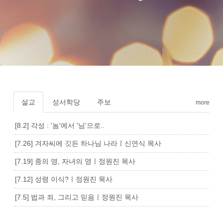
설교
성서학당
주보
more
[8.2] 각성 : '놈'에서 '님'으로..
[7.26] 겨자씨에 깃든 하나님 나라ㅣ신연식 목사
[7.19] 종의 영, 자녀의 영ㅣ정원진 목사
[7.12] 성령 이식?ㅣ정원진 목사
[7.5] 법과 죄, 그리고 믿음ㅣ정원진 목사