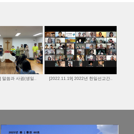
20] 말씀과 사귐(생일..
[2022.11.19] 2022년 한일선교간..